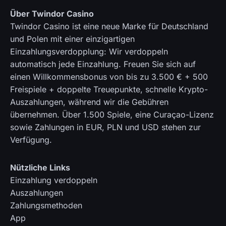
Über Twindor Casino
Twindor Casino ist eine neue Marke für Deutschland
und Polen mit einer einzigartigen
Einzahlungsverdopplung: Wir verdoppeln
automatisch jede Einzahlung. Freuen Sie sich auf
einen Willkommensbonus von bis zu 3.500 € + 500
Freispiele + doppelte Treuepunkte, schnelle Krypto-
Auszahlungen, während wir die Gebühren
übernehmen. Über 1.500 Spiele, eine Curaçao-Lizenz
sowie Zahlungen in EUR, PLN und USD stehen zur
Verfügung.
Nützliche Links
Einzahlung verdoppeln
Auszahlungen
Zahlungsmethoden
App